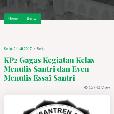
Home
Berita
Senin, 24 Juli 2017
Berita
/
KP2 Gagas Kegiatan Kelas
Menulis Santri dan Even
Menulis Essai Santri
13743 View