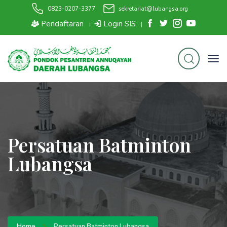
0823-0207-3377
sekretariat@lubangsa.org
Pendaftaran
Login SIS
|
|
Persatuan Batminton
Lubangsa
Home
Persatuan Batminton Lubangsa