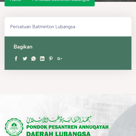
Persatuan Batminton Lubangsa
Bagikan