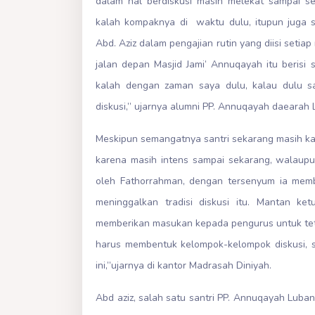
dalam hal berdiskusi masih melekat sampai se
kalah kompaknya di waktu dulu, itupun juga 
Abd. Aziz dalam pengajian rutin yang diisi setiap
jalan depan Masjid Jami’ Annuqayah itu berisi 
kalah dengan zaman saya dulu, kalau dulu sa
diskusi,” ujarnya alumni PP. Annuqayah daearah 
Meskipun semangatnya santri sekarang masih kala
karena masih intens sampai sekarang, walaupun
oleh Fathorrahman, dengan tersenyum ia memb
meninggalkan tradisi diskusi itu. Mantan ket
memberikan masukan kepada pengurus untuk teta
harus membentuk kelompok-kelompok diskusi, s
ini,”ujarnya di kantor Madrasah Diniyah.
Abd aziz, salah satu santri PP. Annuqayah Lu