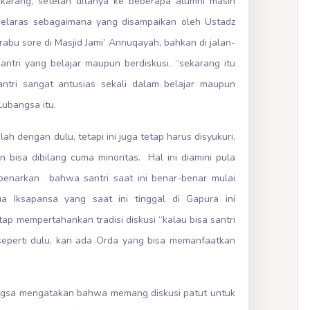
karang, setelah ditanya ke beberapa alumni masih
selaras sebagaimana yang disampaikan oleh Ustadz
 rabu sore di Masjid Jami’ Annuqayah, bahkan di jalan-
santri yang belajar maupun berdiskusi. “sekarang itu
ntri sangat antusias sekali dalam belajar maupun
Lubangsa itu.
h dengan dulu, tetapi ini juga tetap harus disyukuri,
 bisa dibilang cuma minoritas. Hal ini diamini pula
enarkan bahwa santri saat ini benar-benar mulai
ua Iksapansa yang saat ini tinggal di Gapura ini
p mempertahankan tradisi diskusi “kalau bisa santri
eperti dulu, kan ada Orda yang bisa memanfaatkan
bangsa mengatakan bahwa memang diskusi patut untuk