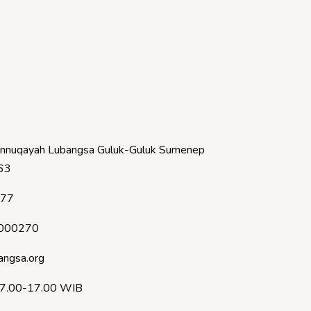
nnuqayah Lubangsa Guluk-Guluk Sumenep
63
377
000270
angsa.org
07.00-17.00 WIB