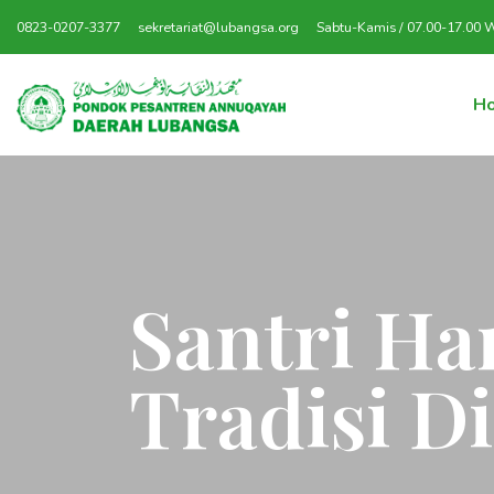
0823-0207-3377
sekretariat@lubangsa.org
Sabtu-Kamis / 07.00-17.00 
H
Santri Ha
Tradisi D