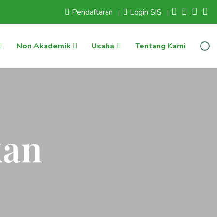
Pendaftaran
Login SIS
|
|
Non Akademik
Usaha
Tentang Kami
kan